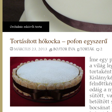
Orchideás esküvői torta
Tortásított hókocka – pofon egyszerű
MÁRCIUS 23, 2013
BOJTOR ÉVA
TORTÁK
2
Íme egy p
a világ l
tortaként
Kislányké
felnőttk
odáig a n
sütött, v
betöltött
bocsánat 