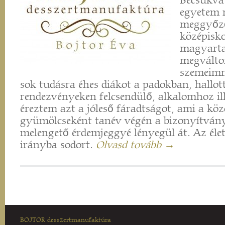
Becsukva
egyetem n
meggyőző
középisko
magyart
megváltom
szemeimm
sok tudásra éhes diákot a padokban, hallot
rendezvényeken felcsendülő, alkalomhoz il
éreztem azt a jóleső fáradtságot, ami a k
gyümölcseként tanév végén a bizonyítván
melengető érdemjeggyé lényegül át. Az éle
irányba sodort.
Olvasd tovább →
BOJTOR desszertmanufaktúra