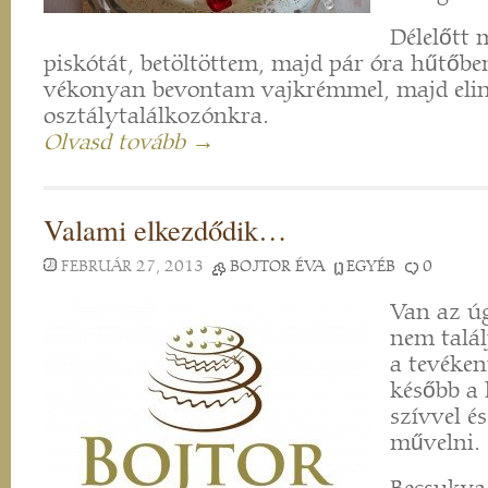
Délelőtt
piskótát, betöltöttem, majd pár óra hűtőbe
vékonyan bevontam vajkrémmel, majd elin
osztálytalálkozónkra.
Olvasd tovább →
Valami elkezdődik…
FEBRUÁR 27, 2013
BOJTOR ÉVA
EGYÉB
0
Van az ú
nem talál
a tevéken
később a 
szívvel é
művelni.