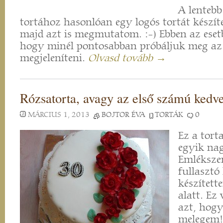
A lentebb
tortához hasonlóan egy logós tortát készít
majd azt is megmutatom. :-) Ebben az eset
hogy minél pontosabban próbáljuk meg az e
megjeleníteni.
Olvasd tovább →
Rózsatorta, avagy az első számú kedv
MÁRCIUS 1, 2013
BOJTOR ÉVA
TORTÁK
0
Ez a tort
egyik na
Emléksze
fullasztó
készített
alatt. Ez
azt, hog
melegem! 