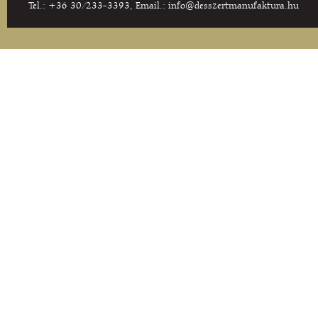
Tel.: +36 30/233-3393, Email.:
info@desszertmanufaktura.hu