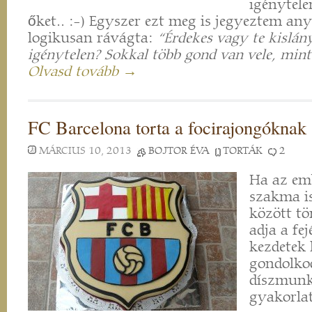
igénytel
őket.. :-) Egyszer ezt meg is jegyeztem a
logikusan rávágta:
“Érdekes vagy te kislán
igénytelen? Sokkal több gond van vele, mint
Olvasd tovább →
FC Barcelona torta a focirajongóknak
MÁRCIUS 10, 2013
BOJTOR ÉVA
TORTÁK
2
Ha az em
szakma is
között tö
adja a fe
kezdetek 
gondolkod
díszmunká
gyakorlat