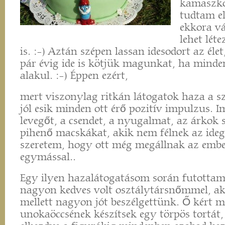
kamaszk
tudtam el
ekkora v
lehet lét
is. :-) Aztán szépen lassan idesodort az éle
pár évig ide is kötjük magunkat, ha minden
alakul. :-) Éppen ezért,
mert viszonylag ritkán látogatok haza a s
jól esik minden ott érő pozitív impulzus. 
levegőt, a csendet, a nyugalmat, az árkok 
pihenő macskákat, akik nem félnek az ideg
szeretem, hogy ott még megállnak az embe
egymással..
Egy ilyen hazalátogatásom során futottam
nagyon kedves volt osztálytársnőmmel, aki
mellett nagyon jót beszélgettünk. Ő kért m
unokaöccsének készítsek egy törpös tortát,