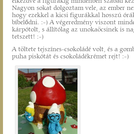
elkezdve a figurákig mindenben szabad kez
Nagyon sokat dolgoztam vele, az ember ne
hogy ezekkel a kicsi figurákkal hosszú órák
bíbelődni. :-) A végeredmény viszont mind
kárpótolt, s állítólag az unokaöcsinek is
tetszett! :-)
A töltete tejszínes-csokoládé volt, és a go
puha piskótát és csokoládékrémet rejt! :-)