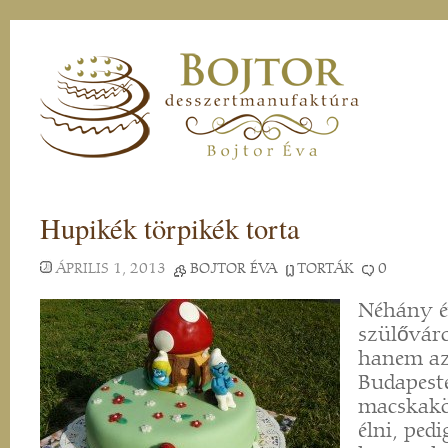
Hupikék törpikék torta
ÁPRILIS 1, 2013
BOJTOR ÉVA
TORTÁK
0
Néhány é
szülővár
hanem az
Budapest
macskaköv
élni, pedi