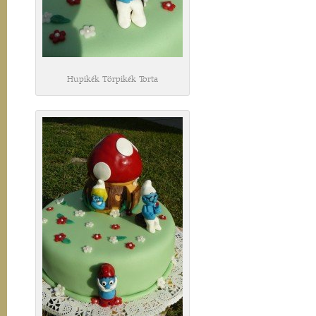
Hupikék Törpikék Torta