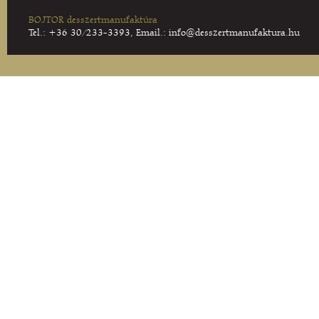
BOJTOR desszertmanufaktúra
Tel.: +36 30/233-3393, Email.:
info@desszertmanufaktura.hu